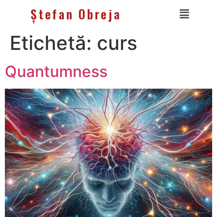
Ștefan Obreja
Etichetă:
curs
Quantumness